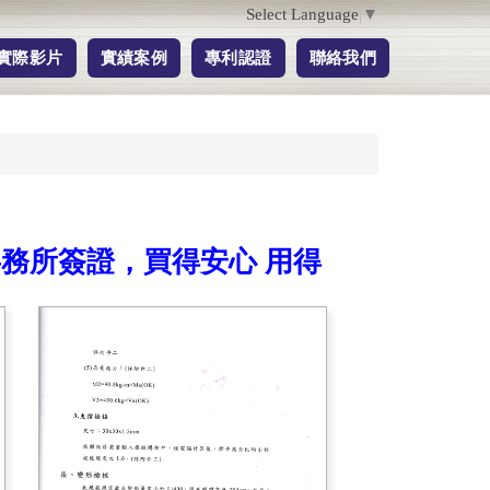
Select Language
▼
實際影片
實績案例
專利認證
聯絡我們
務所簽證，買得安心 用得