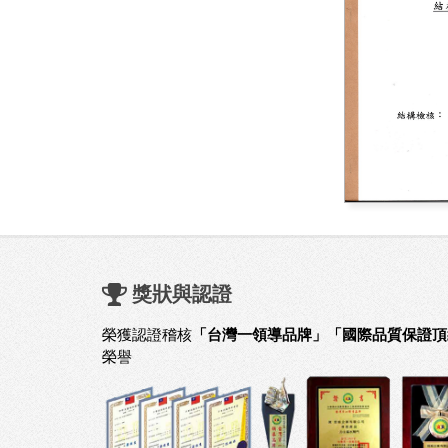
獎狀與認證
榮獲認證稽核
「台灣一領導品牌」「國際品質保證頂
榮譽