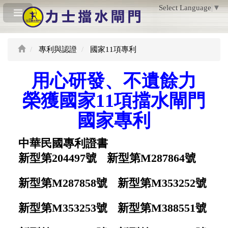
Select Language
▼
專利與認證
國家11項專利
用心研發、不遺餘力
榮獲國家11項擋水閘門
國家專利
中華民國專利證書
新型第204497號
新型
第
M287864號
新型第M287858號
新型第M353252號
新型第M353253號
新型第M388551號