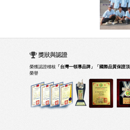
獎狀與認證
榮獲認證稽核
「台灣一領導品牌」「國際品質保證頂
榮譽