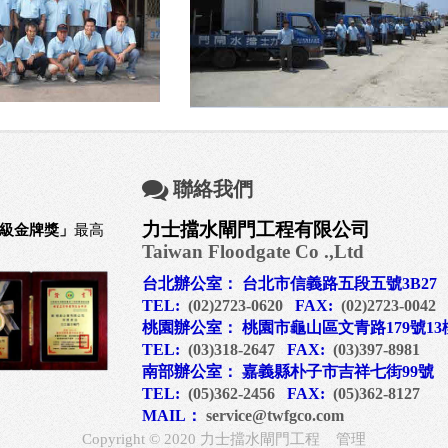
聯絡我們
力士擋水閘門工程有限公司
級金牌獎」
最高
Taiwan Floodgate Co .,Ltd
台北辦公室： 台北市信義路五段五號3B27
TEL:
(02)2723-0620
FAX:
(02)2723-0042
桃園辦公室： 桃園市龜山區文青路179號13
TEL:
(03)318-2647
FAX:
(03)397-8981
南部辦公室： 嘉義縣朴子市吉祥七街99號
TEL:
(05)362-2456
FAX:
(05)362-8127
MAIL：
service@twfgco.com
Copyright © 2020
力士擋水閘門工程
管理