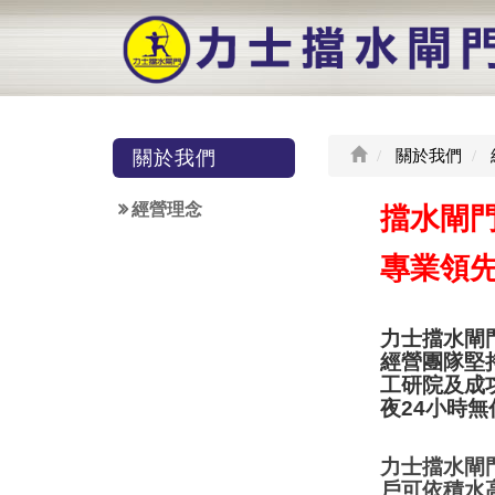
關於我們
關於我們
經營理念
擋水閘
專業領
力士擋水閘
經營團隊堅
工研院及成
夜24小時
力士擋水閘
戶可依積水