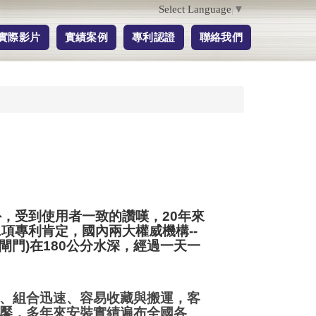
Select Language
▼
實際影片
實績案例
專利認證
聯絡我們
，受到使用者一致的讚嘆，20年來
項專利肯定，國內兩大權威機構--
閘門)在180公分水深，經過一天一
、組合迅速、容易收藏與搬運，客
饜，多年來安裝實績遍布全國各