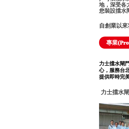
地，深受各
您裝設擋水
自創業以來
專業(Prof
力士擋水閘
心，服務台
提供即時完
力士擋水