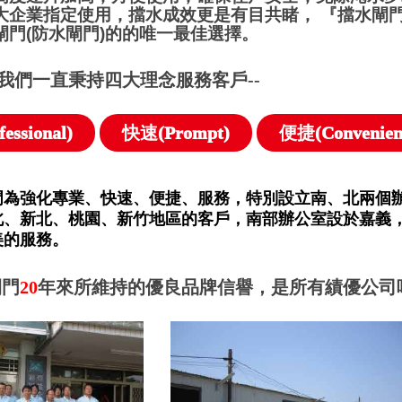
大企業指定使用，擋水成效更是有目共睹， 『擋水閘
閘門(防水閘門)的的唯一最佳選擇。
我們一直秉持四大理念服務客戶--
essional)
快速(Prompt)
便捷(Convenien
門為強化專業、快速、便捷、服務，特別設立南、北兩個
北、新北、桃園、新竹地區的客戶，南部辦公室設於嘉義
美的服務。
閘門
20
年來所維持的優良品牌信譽，是所有績優公司