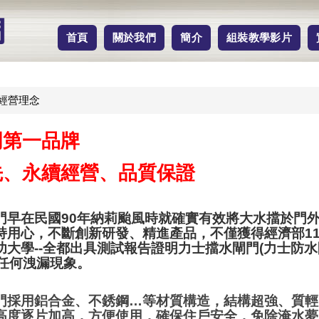
首頁
關於我們
簡介
組裝教學影片
經營理念
門第一品牌
先、永續經營、品質保證
門早在民國90年納莉颱風時就確實有效將大水擋於門外
持用心，不斷創新研發、精進產品，不僅獲得經濟部11
功大學--全都出具測試報告證明力士擋水閘門(力士防水
無任何洩漏現象。
門採用鋁合金、不銹鋼…等材質構造，結構超強、質輕
高度逐片加高，方便使用，確保住戶安全，免除淹水夢